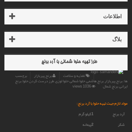
اطلاعات
بلاگ
نماد اعتماد
طرز تهیه حلوا شمالی با آرد برنج
الکترونیکی
تغذیه و سلامت
برنج پیربازار
برچسب
ها: برنج پیربازار, برنج هاشمی, حلوا شمالی, حلوا لوزی, طرز درست کردن حلوا, برنج
ایرانی, برنج شمال
1036 views
مواد لازم جهت تهیه حلوا با آرد برنج:
آرد برنج
1کیلو گرم
شکر
2پیمانه