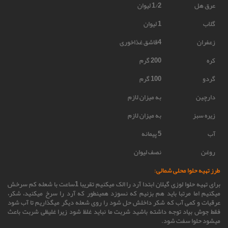
عرق هل
1/2 لیوان
گلاب
1 لیوان
زعفران
4قاشق غذاخوری
کره
200 گرم
گردو
100 گرم
دارچین
به میزان لازم
زیره سبز
به میزان لازم
آب
5 پیمانه
روغن
نصف لیوان
طرز تهیه حلوا محلی شمالی:
برای تهیه حلوا لوزی گیلان ابتدا آرد را الک میکنیم تقریبا 1ساعت با شعله کم سرخش
میکنیم اما مرتبا باید هم بزنیم که نسوزد همینطور که آرد را سرخ میکنید، شکر،
عرقیات و کمی آب که شکر داخلش حل شود را روی شعله دیگر میگذاریم تا آب شود
فقط جوش بیاد توجه داشته باشید شربت ما نباید غلظ شود زیرا غلیظی شربت باعث
میشود حلوا سفت شود.