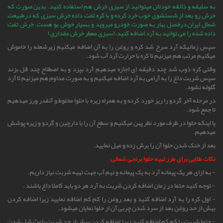
به سلیقه و ذائقه خودتان میتوانید از سبزی خرش هم استفاده کنید. بدین صورت که
خرش رو بعد از شستشوی خوب خرد کرده و با کره تفت داده خرش سبزی که درطبیعت
شمال ایران درفصل بهار به صورت خودرو میروید و بسیار خوش بو هست. خرش تفت
داده شده را می توانید به آرد اضافه کنید.(سبزی معطر خرش مقداری)
سپس زمانیکه آرد سرخ شد کره و روغن را به آن اضافه میکنیم زیرشعله را خاموش
میکنیم مرتب هم میزنیم تا کره با حرارت آرد آب شود.
وقتی کره ذوب شد چند دقیقه ای اجازه میدهیم آرد بپزد و به اصطلاح چند قل بزند
سپس شربت داغ را به آرامی به آرد اضافه میکنیم و به صورت مداوم هم میزنیم تا آرد
گلوله نشود.
در مرحله آخر گردو را ریز خورد کرده و به همراه زیره با حلوا مخلوط و آنقدر ورز میدهیم
تا جمع شود.
یا اینکه حلوا در ظرف مورد نظر پهن میکنیم و سطح آن را با دارچین و گردو و زیره پوشش
میدهیم.
بعد از خنک شدن حلوا آن را برش زده و میل نمایید.
نکات طلایی برای طرز تهیه حلوا برنجی شمالی:
- به ازای هر یک پیمانه آرد به یک پیمانه و نیم آب جهت تهیه شربت نیاز داریم.
- توجه کنید حتما در زمان اضافه کردن شربت به آرد هر دو باید کاملا داغ باشند .
- اول کره را به آرد اضافه کنید و بعد روغن را کم کم اضافه نمایید زیرا اضافه کردن
بیش از حد روغن بعد از سرد شدن چربی آن از حلوا نمایان میشود.
- حتما شربت را کم کم اضافه کنید زیرا اضافه کردن بیش از حد شربت باعث شل شدن